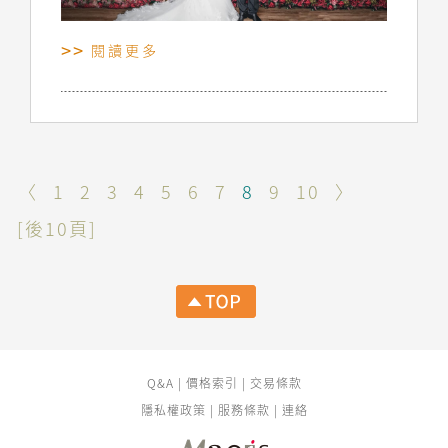
閱讀更多
〈
1
2
3
4
5
6
7
8
9
10
〉
[後10頁]
Q&A
|
價格索引
|
交易條款
隱私權政策
|
服務條款
|
連絡