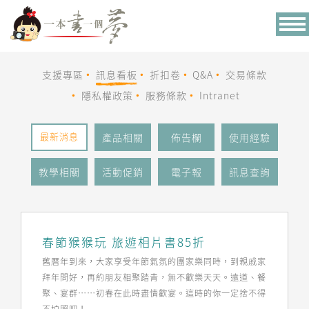
Tog
nav
支援專區
訊息看板
折扣卷
Q&A
交易條款
隱私權政策
服務條款
Intranet
最新消息
產品相關
佈告欄
使用經驗
教學相關
活動促銷
電子報
訊息查詢
春節猴猴玩 旅遊相片書85折
舊曆年到來，大家享受年節氣氛的團家樂同時，到親戚家
拜年問好，再約朋友相聚踏青，無不歡樂天天。遠道、餐
聚、宴群……初春在此時盡情歡宴。這時的你一定捨不得