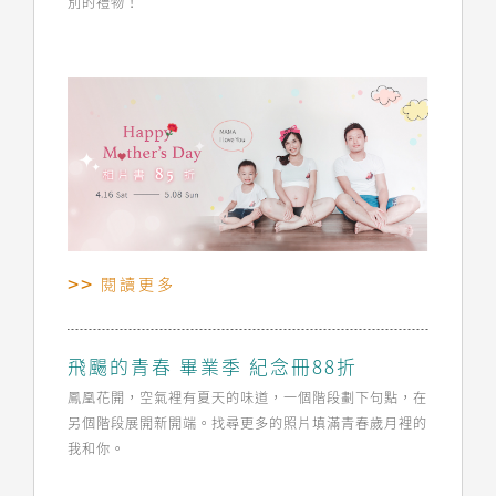
別的禮物！
閱讀更多
飛颺的青春 畢業季 紀念冊88折
鳳凰花開，空氣裡有夏天的味道，一個階段劃下句點，在
另個階段展開新開端。找尋更多的照片填滿青春歲月裡的
我和你。