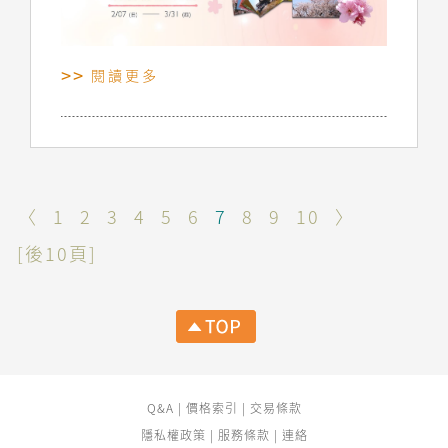
閱讀更多
〈
1
2
3
4
5
6
7
8
9
10
〉
[後10頁]
Q&A
|
價格索引
|
交易條款
隱私權政策
|
服務條款
|
連絡