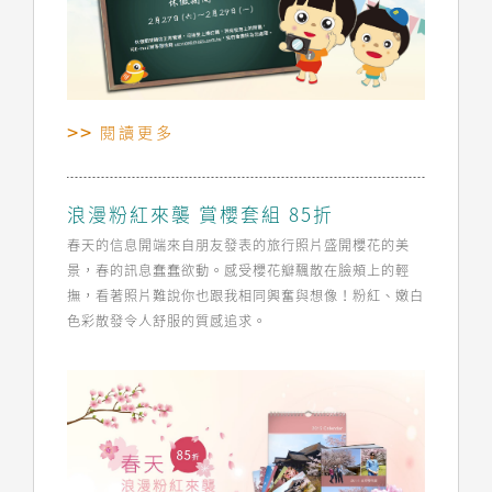
閱讀更多
浪漫粉紅來襲 賞櫻套組 85折
春天的信息開端來自朋友發表的旅行照片盛開櫻花的美
景，春的訊息蠢蠢欲動。感受櫻花瓣飄散在臉頰上的輕
撫，看著照片難說你也跟我相同興奮與想像！粉紅、嫩白
色彩散發令人舒服的質感追求。