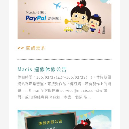
閱讀更多
Macis 連假休假公告
休假時間：105/02/27(五)～105/02/29(一)，休假期間
網站爲正常營運，可接受作品上傳訂購，若有製作上的問
題，可E-mail至客服信箱 service@macis.com.tw 詢
問，或FB粉絲專頁 Macis一本書一個夢 私...