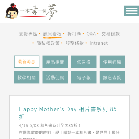
Tog
nav
支援專區
訊息看板
折扣卷
Q&A
交易條款
隱私權政策
服務條款
Intranet
最新消息
產品相關
佈告欄
使用經驗
教學相關
活動促銷
電子報
訊息查詢
Happy Mother's Day 相片書系列 85
折
4/16-5/08 相片書系列全面85折！
在團聚歡慶的時刻，親手編製一本相片書，是世界上最特