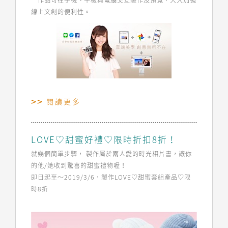
一作品可在手機、平板與電腦交互製作及預覽，大大加強
線上文創的便利性。
閱讀更多
LOVE♡甜蜜好禮♡限時折扣8折！
就幾個簡單步驟， 製作屬於兩人愛的時光相片書，讓你
的他/她收到驚喜的甜蜜禮物喔！
即日起至～2019/3/6，製作LOVE♡甜蜜套組產品♡限
時8折