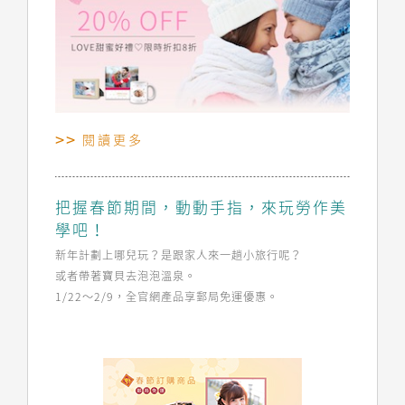
閱讀更多
把握春節期間，動動手指，來玩勞作美
學吧！
新年計劃上哪兒玩？是跟家人來一趟小旅行呢？
或者帶著寶貝去泡泡溫泉。
1/22～2/9，全官網產品享郵局免運優惠。