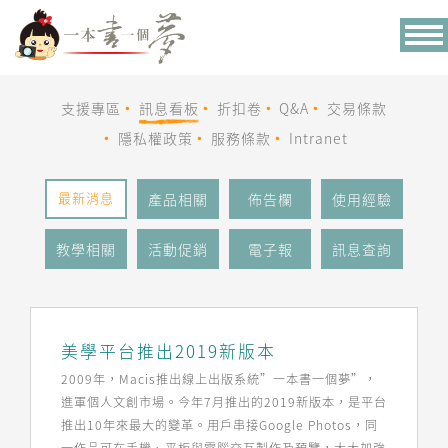
Tog
nav
支援專區
訊息看板
折扣卷
Q&A
交易條款
隱私權政策
服務條款
Intranet
最新消息
產品相關
佈告欄
使用經驗
教學相關
活動促銷
電子報
訊息查詢
美學平台推出2019新版本
2009年，Macis推出線上出版系統”一本書一個夢”，
進軍個人文創市場。今年7月推出的2019新版本，是平台
推出10年來最大的變革。用戶串接Google Photos，同