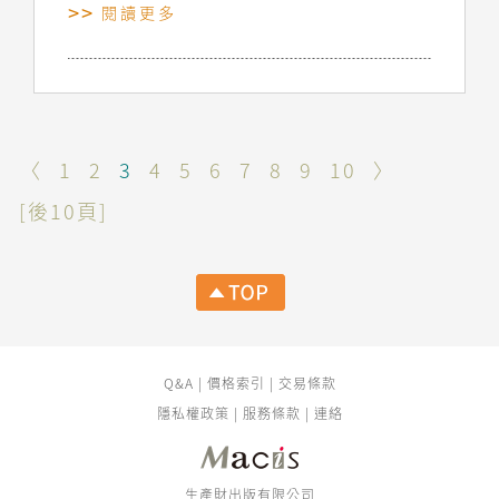
閱讀更多
〈
1
2
3
4
5
6
7
8
9
10
〉
[後10頁]
Q&A
|
價格索引
|
交易條款
隱私權政策
|
服務條款
|
連絡
生產財出版有限公司