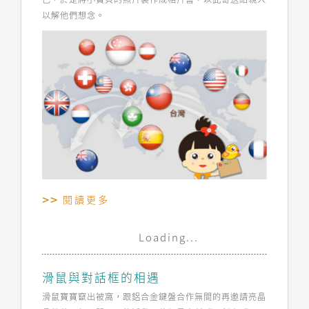
以解他們想念。
閱讀更多
Loading...
滑鼠與對話框的相遇
滑鼠寶寶竄出被窩，跟鋁合金鍵盤合作無間的再邀請亮晶