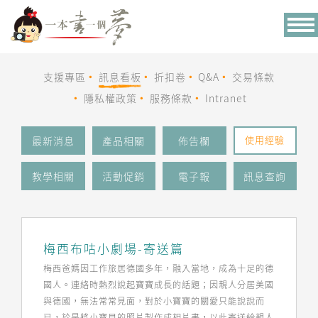
Tog
nav
支援專區
訊息看板
折扣卷
Q&A
交易條款
隱私權政策
服務條款
Intranet
使用經驗
最新消息
產品相關
佈告欄
教學相關
活動促銷
電子報
訊息查詢
梅西布咕小劇場-寄送篇
梅西爸媽因工作旅居德國多年，融入當地，成為十足的德
國人。連絡時熱烈說起寶寶成長的話題；因親人分居美國
與德國，無法常常見面，對於小寶寶的關愛只能說說而
已，於是將小寶貝的照片製作成相片書，以此寄送給親人