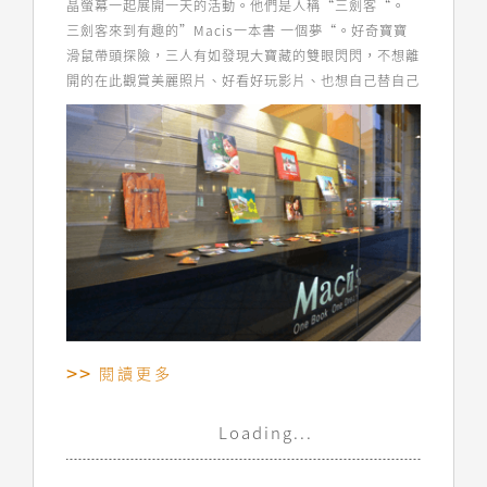
晶螢幕一起展開一天的活動。他們是人稱“三劍客“。
三劍客來到有趣的”Macis一本書 一個夢“。好奇寶寶
滑鼠帶頭探險，三人有如發現大寶藏的雙眼閃閃，不想離
開的在此觀賞美麗照片、好看好玩影片、也想自己替自己
完成一...
閱讀更多
Loading...