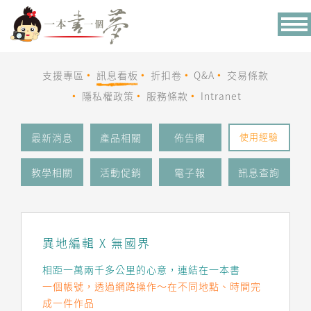
Tog
nav
支援專區
訊息看板
折扣卷
Q&A
交易條款
隱私權政策
服務條款
Intranet
使用經驗
最新消息
產品相關
佈告欄
教學相關
活動促銷
電子報
訊息查詢
異地編輯 X 無國界
相距一萬兩千多公里的心意，連結在一本書
一個帳號，透過網路操作～在不同地點、時間完
成一件作品