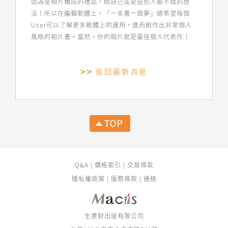
因為是相片構成的禮品，給自己或是送別人都不錯的想
法！所以在編輯軟體上，「一本書一個夢」總希望每個
User可以了解更多軟體上的運用，進而創作出非常個人
風格的相片書。當然，你的相片就是最佳個人代表作！
返回最新消息
Q&A
|
價格索引
|
交易條款
隱私權政策
|
服務條款
|
連絡
生產財出版有限公司