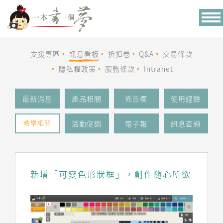
Tog
nav
支援專區
訊息看板
折扣卷
Q&A
交易條款
隱私權政策
服務條款
Intranet
最新消息
產品相關
佈告欄
使用經驗
教學相關
活動促銷
電子報
訊息查詢
新增「可變色形狀框」，創作隨心所欲